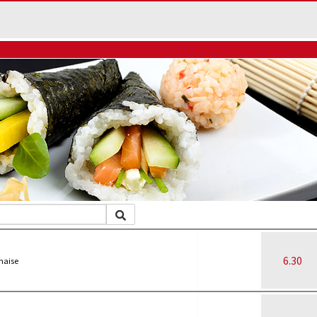
6.30
naise