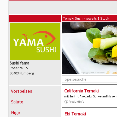
Temaki Sushi - jeweils 1 Stück
Sushi Yama
Rosental 15
90403 Nürnberg
California Temaki
Vorspeisen
mit Surimi, Avocado, Gurke und Mayon
Salate
Produktinfo
Nigiri
Ebi Temaki